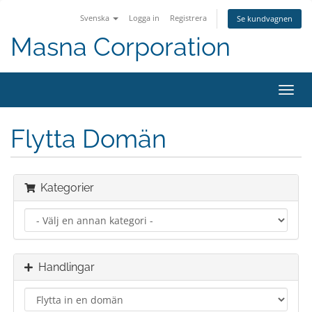
Svenska
Logga in
Registrera
Se kundvagnen
Masna Corporation
Växla
navig
Flytta Domän
Kategorier
Handlingar