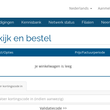
Nederlands
Aanme
digingen
Kennisbank
Netwerk status
Filialen
Neem
ijk en bestel
ct/Opties
Prijs/Factuurperiode
Je winkelwagen is leeg
r kortingscode in
Validatiecode >>