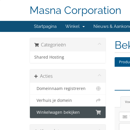
Masna Corporation
Startpagina
Winkel
Nieuws & Aankon
Bek
Categorieën
Shared Hosting
Produ
Acties
Domeinnaam registreren
Verhuis je domein
Voe
Winkelwagen bekijken